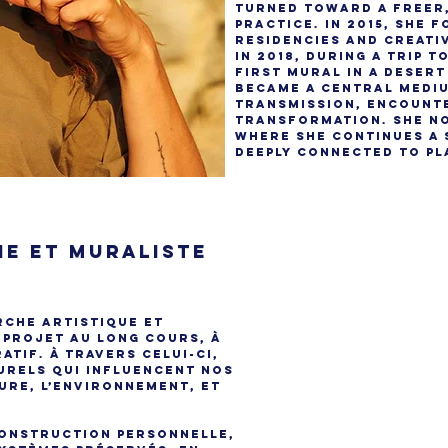
turned toward a freer
practice. In 2015, she 
residencies and creati
In 2018, during a trip 
first mural in a desert
became a central mediu
transmission, encounte
transformation. She no
where she continues a 
deeply connected to pla
ne et muraliste
rche artistique et
 projet au long cours, à
atif. À travers celui-ci,
turels qui influencent nos
ure, l’environnement, et
construction personnelle,