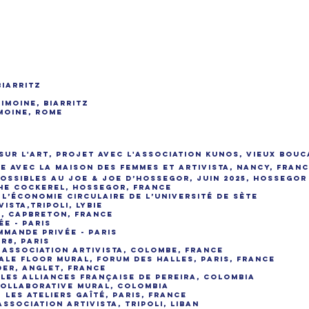
Biarritz
imoine, Biarritz
imoine, Rome
sur l'art, projet avec l'association Kunos, vieux bou
ve avec la maison des Femmes et Artivista, Nancy, Fran
 possibles au Joe & Joe d’Hossegor, juin 2025, Hossegor
the Cockerel, Hossegor, France
 l’économie circulaire de l’université de Sète
ista,Tripoli, Lybie
t, CapBreton, France
e - Paris
mmande privée - Paris
R8, Paris
 association ARTIVISTA, Colombe, France
ale floor mural, Forum des Halles, Paris, France
rder, Anglet, France
 les Alliances Française de Pereira, Colombia
 collaborative mural, Colombia
, Les Ateliers Gaîté, Paris, France
association ARTIVISTA, Tripoli, Liban