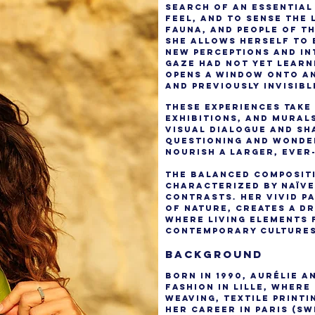
search of an essential
feel, and to sense the 
fauna, and people of t
she allows herself to 
new perceptions and in
gaze had not yet learne
opens a window onto an
and previously invisib
These experiences tak
exhibitions, and mural
visual dialogue and sh
questioning and wonde
nourish a larger, ever
The balanced compositi
characterized by naïve
contrasts. Her vivid pa
of nature, creates a 
where living elements
contemporary cultures
BACKGROUND
Born in 1990, Aurélie A
fashion in Lille, where
weaving, textile printi
her career in Paris (Sw