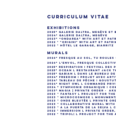
CURRICULUM VITAE
EXHIBITIONS
2025* Galerie Daltra, Megève et 
2024* Galerie Daltra, Megève
2023* “Ondarea” with Art et Patr
2022 ° "Origini" with Art et Patr
2022 ° Hôtel le Garage, Biarritz
MURALS
2026* fresque au sol, Tu roules 
2026* L’envol, fresque collecti
2025* Respiration I Festival des
2025* Ocean l restaurant Jack 
2025* Gabian l dans le bureau de
2024* Freedom I projet avec Artiv
2024* Tableau de pêche I Goustu
2024* Night owl l Commande privé
2024 * Symphonie organique I Co
2023* Magia | Private order - AKU
2023 ° Fantasy l Project for the
2023 ° MICROCoSMOSE l monument
2023 ° Onde bleutée l Private o
2023 ° Collaborative mural with
2023 ° A la puerta de la selva l
2022 ° Immersion l Private order
2022 ° Tripoli l Project for the 