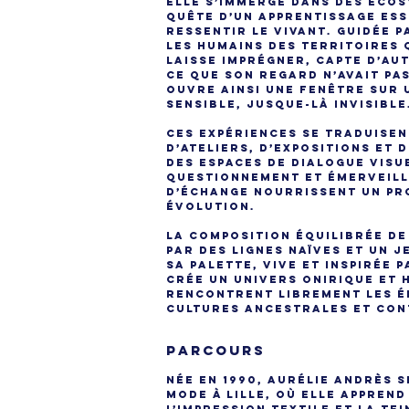
elle s’immerge dans des éco
quête d’un apprentissage esse
ressentir le Vivant. Guidée p
les humains des territoires 
laisse imprégner, capte d’au
ce que son regard n’avait pas
ouvre ainsi une fenêtre sur 
sensible, jusque-là invisible
Ces expériences se traduise
d’ateliers, d’expositions et 
des espaces de dialogue visu
questionnement et émerveil
d’échange nourrissent un pr
évolution.
La composition équilibrée de
par des lignes naïves et un 
Sa palette, vive et inspirée 
crée un univers onirique et 
rencontrent librement les é
cultures ancestrales et con
PARCOURS
Née en 1990, Aurélie ANDRÈS s
mode à Lille, où elle apprend