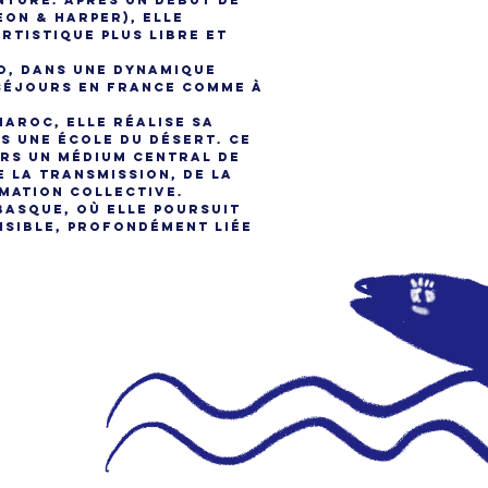
inture. Après un début de
eon & Harper), elle
rtistique plus libre et
io, dans une dynamique
 séjours en France comme à
Maroc, elle réalise sa
s une école du désert. Ce
ors un médium central de
e la transmission, de la
mation collective.
 Basque, où elle poursuit
nsible, profondément liée