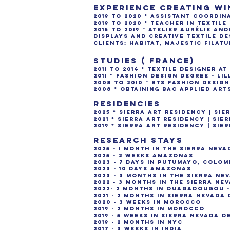
EXPERIENCE CREATING WI
2019 to 2020 ° Assistant coordi
2019 to 2020 ° Teacher in textil
2015 to 2019 ° Atelier Aurélie A
displays and creative textile de
Clients: Habitat, Majestic Filatu
STUDIES ( France)
2011 to 2014 ° Textile designer a
2011 ° Fashion design degree - Li
2008 to 2010 ° BTS fashion design 
2008 ° Obtaining BAC applied art
RESIDENCIES
2025 * Sierra Art Residency | Si
2021 * Sierra Art Residency | Si
2019 * Sierra Art Residency | Si
RESEARCH STAYS
2025 - 1 month in the Sierra Nev
2025 - 2 Weeks AmazonAS
2023 - 7 days in Putumayo, Colom
2023 - 10 days Amazonas
2023 - 3 months in the Sierra Ne
2022 - 3 months in the Sierra Ne
2022- 2 months in Ouagadougou -
2021 - 2 months in Sierra Nevada
2020 - 3 weeks in Morocco
2019 - 2 months in Morocco
2019 - 5 weeks in Sierra Nevada 
2019 - 2 months in NYC
2017 - 3 weeks in India