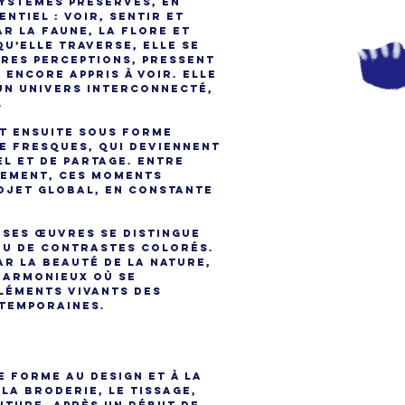
systèmes préservés, en
ntiel : voir, sentir et
ar la faune, la flore et
qu’elle traverse, elle se
tres perceptions, pressent
 encore appris à voir. Elle
un univers interconnecté,
.
nt ensuite sous forme
de fresques, qui deviennent
el et de partage. Entre
lement, ces moments
ojet global, en constante
 ses œuvres se distingue
jeu de contrastes colorés.
par la beauté de la nature,
harmonieux où se
léments vivants des
temporaines.
e forme au design et à la
 la broderie, le tissage,