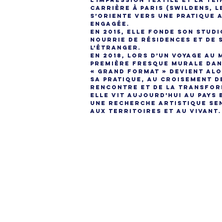
l’impression textile et la te
carrière à Paris (Swildens, L
s’oriente vers une pratique a
engagée.
En 2015, elle fonde son stud
nourrie de résidences et de
l’étranger.
En 2018, lors d’un voyage au 
première fresque murale dan
« grand format » devient al
sa pratique, au croisement d
rencontre et de la transfor
Elle vit aujourd’hui au Pays
une recherche artistique se
aux territoires et au Vivant.