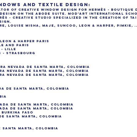
NDOWS AND TEXTILE DESIGN:
nator of creative window design for Hermès - Boutique 
e design on the ABODE suite. Mod’Art International Scho
ndrès - Creative studio specialized in the creation of 
sign.
re, Louise Misha, Maje, Suncoo, Leon & Harper, Pimkie, .
t Leon & Harper PARIS
lle and Paris
- Lille
s - Strasbourg
erra Nevada de Santa Marta, Colombia
erra Nevada de Santa Marta, Colombia
erra Nevada de Santa Marta, Colombia
ada de Santa Marta, Colombia
bia
vada de Santa Marta, Colombia
vada de Santa Marta, Colombia
 Burkina Faso
 de Santa Marta, Colombia
de Santa Marta, Colombia