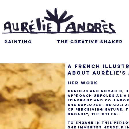
PAINTING
THE CREATIVE SHAKER
A French illust
About Aurélie's
HER WORK
Curious and nomadic, h
approach unfolds as a
itinerant and collabor
she explores the cultu
of perceiving nature, 
broadly, the Other.​
To engage in this pers
she immerses herself i