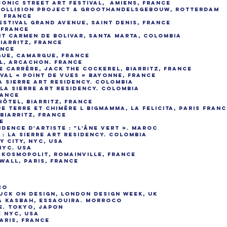
Iconic Street Art Festival, Amiens, France
l Collision project & Groothandelsgebouw, Rotterdam
, France
estival grand avenue, Saint Denis, France
, France
nt Carmen de Bolivar, Santa Marta, Colombia
Biarritz, France
ance
rgue, Camargue, France
EL, Arcachon. France
ne Carrère, Jack The Cockerel, Biarritz, France
tival « Point De Vues » Bayonne, France
La Sierre Art Residency. Colombia
 La Sierre Art Residency. Colombia
rance
 Hôtel, Biarritz, France
re terre et chimère l BIGMAMMA, La Felicita, Paris Fran
 Biarritz, France
ce
idence d'Artiste : "L'âne vert ». Maroc
 : La Sierre Art Residency. Colombia
y City, NYC, USA
NYC. USA
l Kosmopolit, Romainville, France
eWall, Paris, France
co
tuck on Design, London Design Week, UK
La Kasbah, Essaouira. Morroco
me. Tokyo, Japon
e NYC, USA
Paris, France