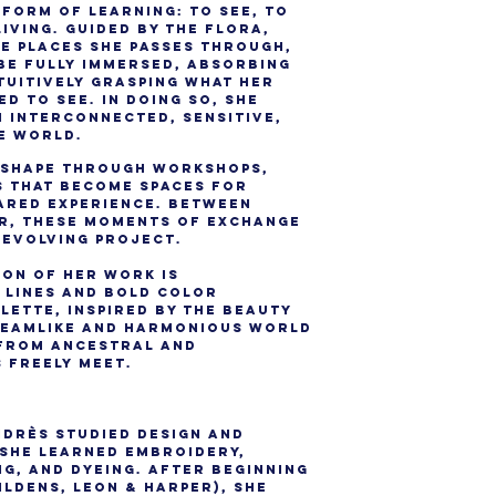
 form of learning: to see, to
Living. Guided by the flora,
he places she passes through,
be fully immersed, absorbing
tuitively grasping what her
d to see. In doing so, she
 interconnected, sensitive,
le world.
e shape through workshops,
s that become spaces for
ared experience. Between
r, these moments of exchange
-evolving project.
on of her work is
 lines and bold color
lette, inspired by the beauty
dreamlike and harmonious world
 from ancestral and
 freely meet.
NDRÈS studied design and
 she learned embroidery,
ng, and dyeing. After beginning
ildens, Leon & Harper), she