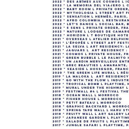
2022 ° Des abîmes aux cosmos l 
2022 ° La memoria del viajero 
2022 ° Baby room l Private order
2022 ° Mythologia l Street Art F
2022 ° Sensation l Hermès, Paris
2022 ° Afro Colombia l Restaura
2022 ° Let’s dance l Social bar, 
2022 ° 5 sens l Private order, Fr
2022 ° Nature l Lodges de Cama
2022 ° Horizon l T BOUTIQUE HOT
2021 ° Overseas l Atelier Delphi
2021 ° L'épopée l Street Art Fes
2021 ° La Selva l Art residency: 
2021 ° Jaguars l Art residency :
2021 ° COSMOS l Private house, F
2021 ° Green bubble l Le Palmito
2021 ° Un jardin merveilleux ent
2021 ° Grec beauties l Amarante,
2020 ° Seaside l Hossegor, Fran
2020 ° The green life mural l Rés
2019 ° La Maloka l Art residency
2019 ° Go with the flow l Industr
2019 ° Tropical BOMB l Playtime, 
2019 ° Mural under the highway 
2019 ° Festiwall #4 l Festival Th
2018 ° Ocean wall l Morroco
2018 ° Fisher House l Morroco
2018 ° Petit Bateau l Morroco
2018 ° Graphic backyard l Morro
2018 ° Spring tape wall l Haru S
2018 ° Fruity wall l Art galery 
2017 ° Japanese Garden l Playti
2017 ° Salade de Fruits l Playtim
2017 ° Jungle Safari l Playtime, 