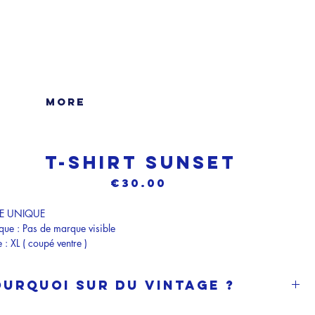
More
T-shirt SUNSET
Price
€30.00
CE UNIQUE
ue : Pas de marque visible
e : XL ( coupé ventre )
enance : Chiné à NYC
osition : 50% Coton / 50% Polyamide
ourquoi sur du vintage ?
e in JAMAICA
e que le passé et le présent se rencontrent pour créer quelque