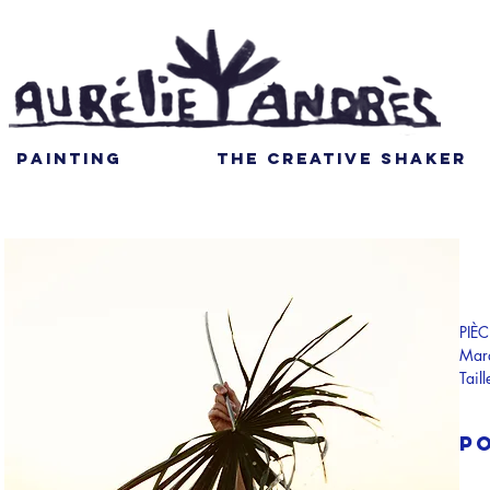
PAINTING
THE CREATIVE SHAKER
PIÈ
Marq
Taill
Prov
Comp
P
Mad
Parc