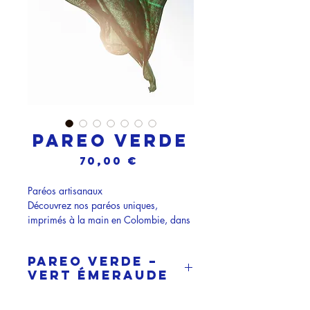
PAREO VERDE
Prix
70,00 €
Paréos artisanaux
Découvrez nos paréos uniques,
imprimés à la main en Colombie, dans
l’atelier d’un artisan passionné à
Medellín. Chaque pièce est une œuvre
PAREO VERDE –
d’art, réalisée en sérigraphie avec soin
Vert émeraude
et précision.
Édition limitée : Seulement 10 pièces
Inspiré par la luxuriante forêt
par couleur, pour des créations